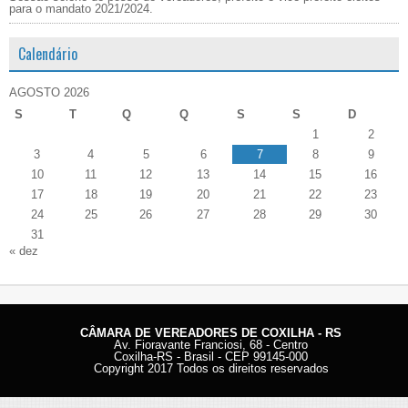
para o mandato 2021/2024.
Calendário
AGOSTO 2026
S
T
Q
Q
S
S
D
1
2
3
4
5
6
7
8
9
10
11
12
13
14
15
16
17
18
19
20
21
22
23
24
25
26
27
28
29
30
31
« dez
CÂMARA DE VEREADORES DE COXILHA - RS
Av. Fioravante Franciosi, 68 - Centro
Coxilha-RS - Brasil - CEP 99145-000
Copyright 2017 Todos os direitos reservados