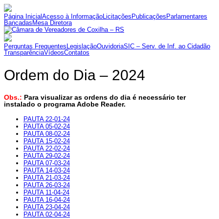
Página Inicial
Acesso à Informação
Licitações
Publicações
Parlamentares
Bancadas
Mesa Diretora
Perguntas Frequentes
Legislação
Ouvidoria
SIC – Serv. de Inf. ao Cidadão
Transparência
Vídeos
Contatos
Ordem do Dia – 2024
Obs.:
Para visualizar as ordens do dia é necessário ter
instalado o programa Adobe Reader.
PAUTA 22-01-24
PAUTA 05-02-24
PAUTA 08-02-24
PAUTA 15-02-24
PAUTA 22-02-24
PAUTA 29-02-24
PAUTA 07-03-24
PAUTA 14-03-24
PAUTA 21-03-24
PAUTA 26-03-24
PAUTA 11-04-24
PAUTA 16-04-24
PAUTA 23-04-24
PAUTA 02-04-24