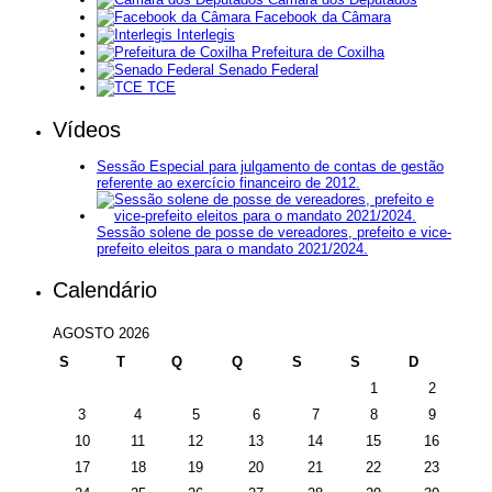
Facebook da Câmara
Interlegis
Prefeitura de Coxilha
Senado Federal
TCE
Vídeos
Sessão Especial para julgamento de contas de gestão
referente ao exercício financeiro de 2012.
Sessão solene de posse de vereadores, prefeito e vice-
prefeito eleitos para o mandato 2021/2024.
Calendário
AGOSTO 2026
S
T
Q
Q
S
S
D
1
2
3
4
5
6
7
8
9
10
11
12
13
14
15
16
17
18
19
20
21
22
23